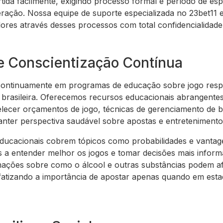
tida facilmente, exigindo processo formal e período de es
ração. Nossa equipe de suporte especializada no 23bet11 e
dores através desses processos com total confidencialida
e Conscientização Contínua
 continuamente em programas de educação sobre jogo res
rasileira. Oferecemos recursos educacionais abrangentes,
lecer orçamentos de jogo, técnicas de gerenciamento de b
anter perspectiva saudável sobre apostas e entretenimento
educacionais cobrem tópicos como probabilidades e vantag
s a entender melhor os jogos e tomar decisões mais info
ações sobre como o álcool e outras substâncias podem af
fatizando a importância de apostar apenas quando em esta