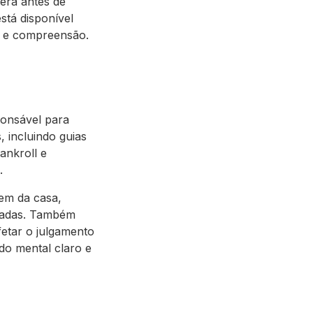
pera antes de
stá disponível
de e compreensão.
ponsável para
 incluindo guias
ankroll e
.
em da casa,
rmadas. Também
etar o julgamento
do mental claro e