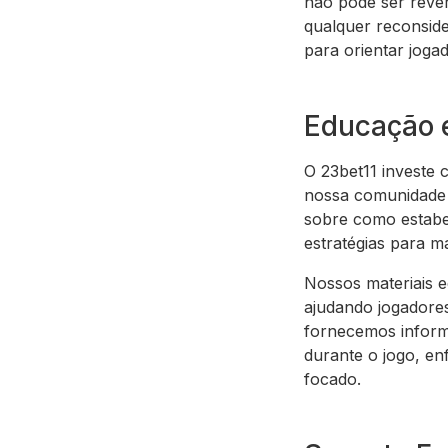
não pode ser rever
qualquer reconside
para orientar joga
Educação 
O 23bet11 investe
nossa comunidade b
sobre como estabe
estratégias para m
Nossos materiais 
ajudando jogadore
fornecemos inform
durante o jogo, en
focado.