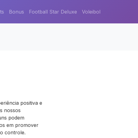
ts
Bonus
Football Star Deluxe
Voleibol
riência positiva e
os nossos
guns podem
dos em promover
o controle.